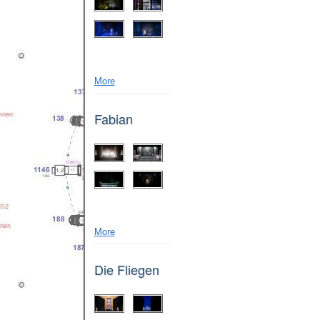
More
Fabian
More
Die Fliegen