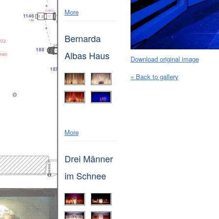
More
Bernarda
Albas Haus
Download original image
« Back to gallery
More
Drei Männer
im Schnee