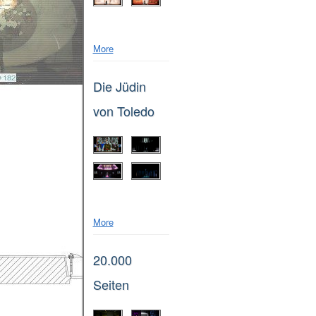
More
Die Jüdin
von Toledo
More
20.000
Seiten